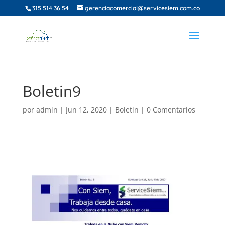
315 514 36 54
gerenciacomercial@servicesiem.com.co
Boletin9
por
admin
|
Jun 12, 2020
|
Boletin
|
0 Comentarios