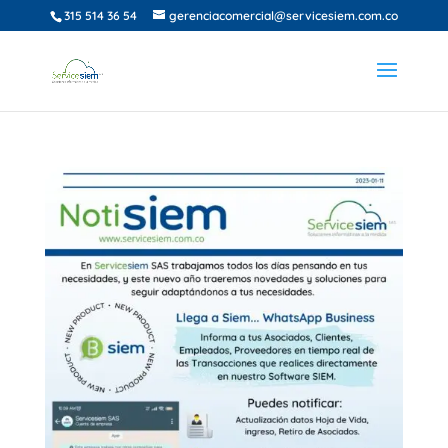
315 514 36 54
gerenciacomercial@servicesiem.com.co