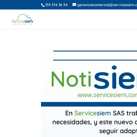
315 514 36 54
gerenciacomercial@servicesiem.