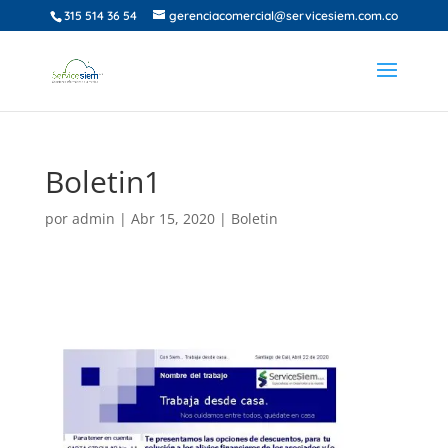
315 514 36 54
gerenciacomercial@servicesiem.com.co
Boletin1
por
admin
|
Abr 15, 2020
|
Boletin