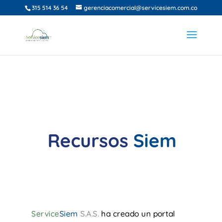
315 514 36 54
gerenciacomercial@servicesiem.com.co
Recursos
Siem
Service
Siem
S.A.S.
ha creado un portal