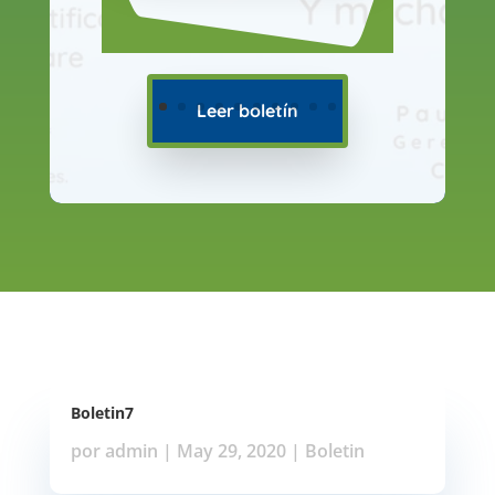
Leer boletín
Boletin7
por
admin
|
May 29, 2020
|
Boletin