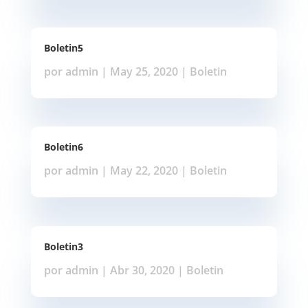
Boletin5
por
admin
|
May 25, 2020
|
Boletin
Boletin6
por
admin
|
May 22, 2020
|
Boletin
Boletin3
por
admin
|
Abr 30, 2020
|
Boletin